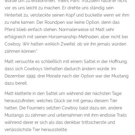
BLACKJACK
würde um zu entkommen," meint Pam."Trotzdem hatte er nicht
vor, es uns leicht zu machen. Er drehte uns ständig sein
SANGRIA
Hinterteil zu, versteckte seinen Kopf und buckelte wenn wir ihm
zu nahe kamen. Der Roundpen war keine Option, denn das
ICE
Pferd blieb einfach stehen. Normalerweise ist Matt sehr
erfolgreich mit seinen Horsemanship-Methoden, aber nicht bei
DESTINY
Cowboy. Wir hatten wirklich Zweifel, ob wir ihn jemals würden
SALSA JOE
zähmen können."
Matt versuchte es schließlich mit einem Sattel in der Hoffnung,
OREO
dass sich Cowboys Verhalten dadurch ändern würde. Im
BELLE
Dezember 1999, drei Monate nach der Option war der Mustang
dazu bereit.
FIFTY FIFTY
Matt kletterte in den Sattel um während der nächsten Tage
VERMITTLUNG
herauszufinden, welches Glück sie mit genau diesem Tier
hatten. Die Fourniers setzten Cowboy bald dazu ein, andere
ÜBER UNS
Mustangs zu zähmen und unternahmen mit ihm endlose Trails
während derer er sich als das denkbar trittsicherste und
VON ANFRAGE BIS ANKUNFT
verlässlichste Tier herausstellte.