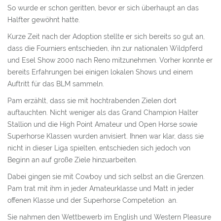
DEINE VORAUSSETZUNG
So wurde er schon geritten, bevor er sich überhaupt an das
Halfter gewöhnt hatte.
WIR SUCHEN EIN ZUHAUSE
Kurze Zeit nach der Adoption stellte er sich bereits so gut an,
ERFAHRUNGEN MIT MUSTANGS
dass die Fourniers entschieden, ihn zur nationalen Wildpferd
und Esel Show 2000 nach Reno mitzunehmen. Vorher konnte er
BERATUNG UND KENNENLERNEN
bereits Erfahrungen bei einigen lokalen Shows und einem
MUSTANG-SPAZIERGANG
Auftritt für das BLM sammeln.
Pam erzählt, dass sie mit hochtrabenden Zielen dort
FIRST TOUCH TRAINING
auftauchten. Nicht weniger als das Grand Champion Halter
ÖFFENTLICHES TRAINING
Stallion und die High Point Amateur und Open Horse sowie
Superhorse Klassen wurden anvisiert. Ihnen war klar, dass sie
VIDEOS & FAKTEN
nicht in dieser Liga spielten, entschieden sich jedoch von
Beginn an auf große Ziele hinzuarbeiten.
VIDEOS
Dabei gingen sie mit Cowboy und sich selbst an die Grenzen.
STARS & LEGENDEN
Pam trat mit ihm in jeder Amateurklasse und Matt in jeder
offenen Klasse und der Superhorse Competetion an.
MUSTANG MAKEOVER
Sie nahmen den Wettbewerb im English und Western Pleasure