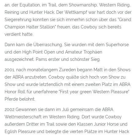
MUSTANG MAKEOVER GER
an, der Equitation, im Trail, dem Showmanship, Western Riding,
Reining und Hunter Hack. Der Wettkampf war hart doch vor der
EXTREME MUSTANG MAKEOVER USA
Siegerehrung konnten sie sich immerhin schon über das "Grand
Champion Halter Stallion" freuen, das Cowboy sich bereits
MUSTANG MAGIC USA
verdient hatte.
Dann kam die Überraschung. Sie wurden mit dem Superhorse
und den High Point Open und Amateur Trophäen
UNSERE WEITEREN WEBSEITEN
ausgezeichnet. Pams erster und schönster Sieg.
2001, nach monatelangem Zureden begann Matt in den Shows
MUSTANG MAKEOVER
der ABRA anzutreten. Cowboy quälte sich hoch von Show zu
IG MUSTANG
Show und wurde letztendlich mit einem zweiten Platz im ABRA
Honor Roll für unerfahrene "First year green Western Pleasure"
MUSTANGS 4 SALE
Pferde belohnt.
MEDIATHEK
2002 Gewannen sie dann im Juli gemeinsam die ABRA
Weltmeisterschaft im Western Riding. Dort wurde Cowboy
außerdem Dritter im Trail sowie den Klassen Junior Horse und
Eglish Pleasure und belegte die vierten Plätze im Hunter Hack