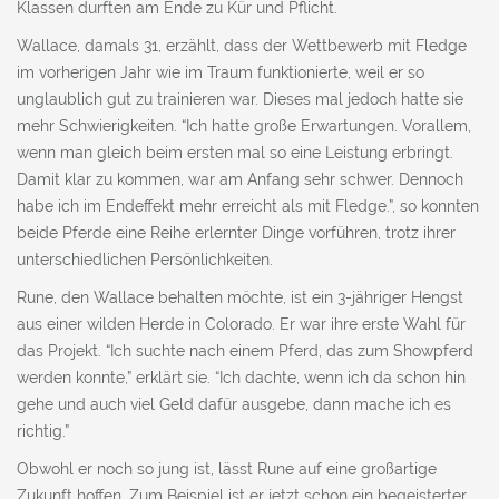
Klassen durften am Ende zu Kür und Pflicht.
Wallace, damals 31, erzählt, dass der Wettbewerb mit Fledge
im vorherigen Jahr wie im Traum funktionierte, weil er so
unglaublich gut zu trainieren war. Dieses mal jedoch hatte sie
mehr Schwierigkeiten. “Ich hatte große Erwartungen. Vorallem,
wenn man gleich beim ersten mal so eine Leistung erbringt.
Damit klar zu kommen, war am Anfang sehr schwer. Dennoch
habe ich im Endeffekt mehr erreicht als mit Fledge.”, so konnten
beide Pferde eine Reihe erlernter Dinge vorführen, trotz ihrer
unterschiedlichen Persönlichkeiten.
Rune, den Wallace behalten möchte, ist ein 3-jähriger Hengst
aus einer wilden Herde in Colorado. Er war ihre erste Wahl für
das Projekt. “Ich suchte nach einem Pferd, das zum Showpferd
werden konnte,” erklärt sie. “Ich dachte, wenn ich da schon hin
gehe und auch viel Geld dafür ausgebe, dann mache ich es
richtig.”
Obwohl er noch so jung ist, lässt Rune auf eine großartige
Zukunft hoffen. Zum Beispiel ist er jetzt schon ein begeisterter