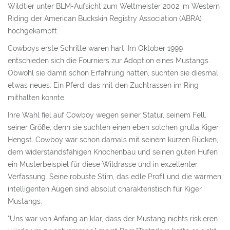
Wildtier unter BLM-Aufsicht zum Weltmeister 2002 im Western
Riding der American Buckskin Registry Association (ABRA)
DAS EINFANGEN - GATHER
hochgekämpft.
KAUF, IMPORT & KOSTEN
Cowboys erste Schritte waren hart. Im Oktober 1999
entschieden sich die Fourniers zur Adoption eines Mustangs.
HALTUNG UND FÜTTERUNG
Obwohl sie damit schon Erfahrung hatten, suchten sie diesmal
FREEZEBRAND
etwas neues: Ein Pferd, das mit den Zuchtrassen im Ring
mithalten konnte.
SALE ODER ADOPTION
Ihre Wahl fiel auf Cowboy wegen seiner Statur, seinem Fell,
KILL PEN
seiner Größe, denn sie suchten einen eben solchen grulla Kiger
Hengst. Cowboy war schon damals mit seinem kurzen Rücken,
AUKTIONEN
dem widerstandsfähigen Knochenbau und seinen guten Hufen
ein Musterbeispiel für diese Wildrasse und in exzellenter
SANCTUARIES
Verfassung. Seine robuste Stirn, das edle Profil und die warmen
VEREIN IG MUSTANG E.V.
intelligenten Augen sind absolut charakteristisch für Kiger
Mustangs.
TEAM
"Uns war von Anfang an klar, dass der Mustang nichts riskieren