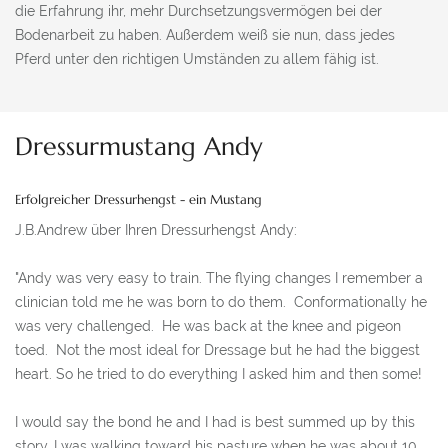
die Erfahrung ihr, mehr Durchsetzungsvermögen bei der
Bodenarbeit zu haben. Außerdem weiß sie nun, dass jedes
Pferd unter den richtigen Umständen zu allem fähig ist.
Dressurmustang Andy
Erfolgreicher Dressurhengst - ein Mustang
J.B.Andrew über Ihren Dressurhengst Andy:
"Andy was very easy to train. The flying changes I remember a
clinician told me he was born to do them. Conformationally he
was very challenged. He was back at the knee and pigeon
toed. Not the most ideal for Dressage but he had the biggest
heart. So he tried to do everything I asked him and then some!
I would say the bond he and I had is best summed up by this
story. I was walking toward his pasture when he was about 10